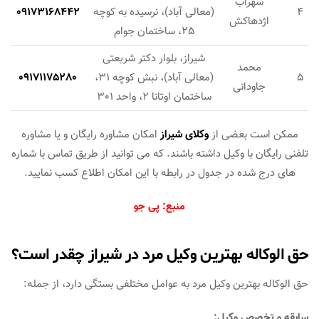
سهراب
4
(معالی آباد)، نرسیده به کوچه
09173168442
اژدهاکش
25، ساختمان جوام
شیراز، بلوار دکتر شریعتی
محمد
5
(معالی آباد)، نبش کوچه 31،
09171175280
جاودانی
ساختمان اوتانا 2، واحد 301
ممکن است بعضی از
وکلای شیراز
امکان مشاوره رایگان و یا مشاوره
تلفنی رایگان با وکیل داشته باشند. که می توانید از طریق تماس با شماره
های درج شده در جدول در رابطه با این امکان اطلاع کسب نمایید.
منبع: پی جو
حق الوکاله بهترین وکیل مرد در شیراز چقدر است؟
حق الوکاله بهترین وکیل مرد به عوامل مختلفی بستگی دارد، از جمله:
سابقه و تخصص وکیل: