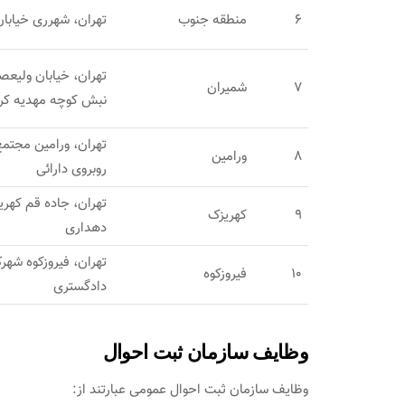
6
منطقه جنوب
تهران، شهرری خیابان
تهران، خیابان ولیعص
7
شمیران
نبش کوچه مهدیه کربا
تهران، ورامین مجتمع
8
ورامین
روبروی دارائی
9
کهریزک
دهداری
تهران، فیروزکوه شهر
10
فیروزکوه
دادگستری
وظایف سازمان ثبت احوال
وظایف سازمان ثبت احوال عمومی عبارتند از: