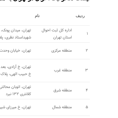
ردیف
نام
اداره کل ثبت احوال
تهران، میدان پونک، ب
1
استان تهران
شهیداستاد نظری، پلا
2
منطقه مرکزی
تهران، خیابان وحدت ا
تهران، خ آزادی، بعد 
3
منطقه غرب
خ حبیب الهی، پلاک 18
تهران، اتوبان محالت
4
منطقه شرق
کلانتری 132 نبرد
5
منطقه شمال
تهران، خ میرزای شیر