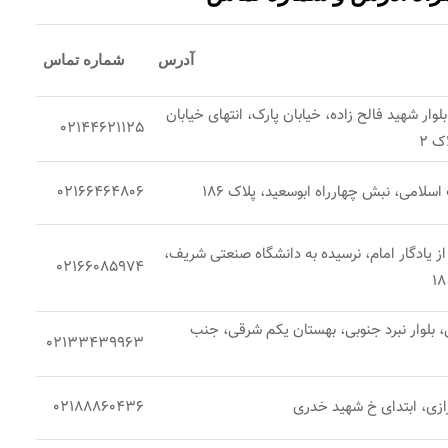
آدرس
شماره تماس
لوار شهید فالح زاده، خیابان پارک، انتهای خیابان
02144621125
ک 2
سلامی، نبش چهارراه ابوسعید، پلاک 186
02166464806
از یادگار امام، نرسیده به دانشگاه صنعتی شریف،
02166085974
ی، بلوار نبرد جنوبی، بهستان یکم شرقی، جنب
02133439963
ازی، ابتدای خ شهید خدری
02188860436