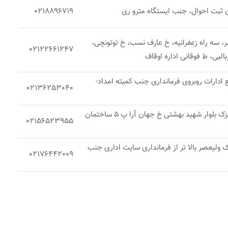
 ثبت احوال، جنب ایستگاه مترو ری
0218896719
ر، سه راه زعفرانیه، خ عارف نسب، خ توتونچی،
02122661247
لیی، ط فوقانی اداره اوقاف
 ادارات روبروی فرمانداری جنب کمیته امداد-
02136253040
تهران، جاده قم کهریزک بلوار شهید بهشتی خ جهان آرا پ 5 ساختمان
02156523955
ک ولیعصر بالا تر از فرمانداری سایت اداری جنب
02176442009